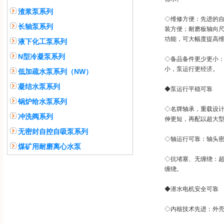
渣浆泵系列
◇维修方便：先进的
长轴泵系列
装方便；耐磨板轴向
功能，可大幅度提高
液下化工泵系列
N型冷凝泵系列
◇备品备件更少更小
小，泵运行更经济。
低加疏水泵系列（NW）
凝结水泵系列
◆泵运行平稳可靠
锅炉给水泵系列
◇名牌轴承，重载设
冲洗阀系列
伸更短，再配以超大
无密封自控自吸泵系列
◇轴运行可靠：轴头
煤矿用耐磨离心水泵
◇抗堵塞、无缠绕：
缠绕。
◆潜水电机安全可靠
◇内核技术先进：外壳防