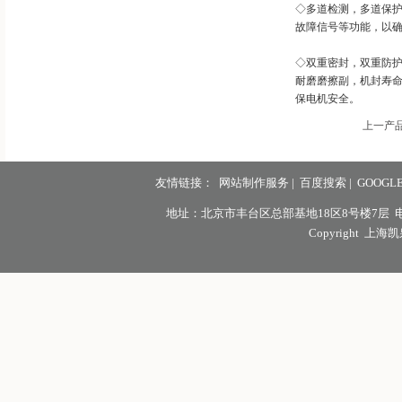
◇多道检测，多道保
故障信号等功能，以
◇双重密封，双重防
耐磨磨擦副，机封寿
保电机安全。
上一产
友情链接：
网站制作服务
|
百度搜索
|
GOOGL
地址：北京市丰台区总部基地18区8号楼7层 电话：18613
Copyright 上海凯